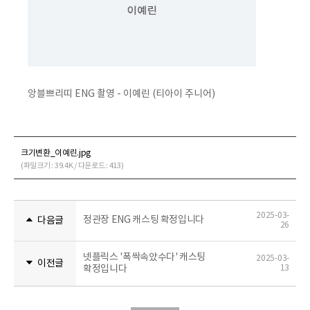
앙블쁘리띠 ENG 촬영 - 이예린 (티아이 주니어)
크기변환_이예린.jpg
(파일크기 : 39.4K / 다운로드 : 413)
2025-03-
정관장 ENG 캐스팅 확정입니다
다음글
26
넷플릭스 '폭싹속았수다' 캐스팅
2025-03-
이전글
확정입니다
13