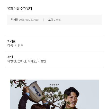
영화 어쩔 수가 없다
작성일
2025/08/28 17:10
조회
2,045
제작진
감독 : 박찬욱
주연
이병헌, 손예진, 박희순, 이성민