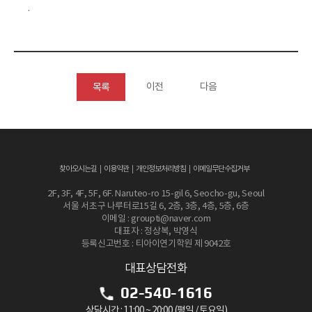
.
이전
다음
목록
찾아오시는길
이용약관
개인정보처리방침
이메일무단수집거부
2F, 3F, 4F, 5F, 6F. Naruteo-ro 15-gil 6, Seocho-gu, Seoul
서울 서초구 나루터로15길 6, 2층, 3층, 4층, 5층, 6층
이메일 : groupti@naver.com
대표자 : 정상복, 박영식
등록신고번호 : 티아이연기학원 제 9042호
대표상담전화
02-540-1616
상담시간 : 11:00 ~ 20:00 (평일 / 토요일)