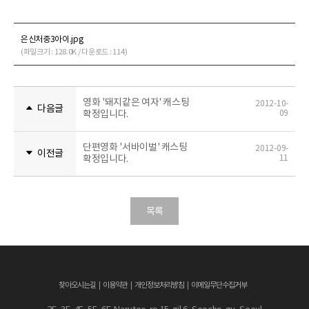
은신처중3아이.jpg
(파일크기 : 128.0K / 다운로드 : 114)
영화 '돼지같은 여자' 캐스팅
2012-10-
다음글
확정입니다.
09
단편영화 '서바이벌' 캐스팅
2012-09-
이전글
확정입니다.
11
목록
찾아오시는길
이용약관
개인정보처리방침
이메일무단수집거부