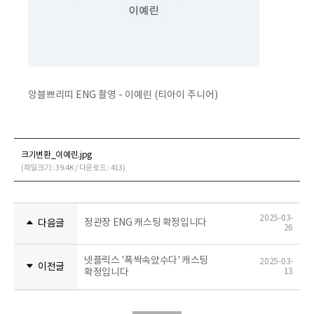
앙블쁘리띠 ENG 촬영 - 이예린 (티아이 주니어)
크기변환_이예린.jpg
(파일크기 : 39.4K / 다운로드 : 413)
2025-03-
정관장 ENG 캐스팅 확정입니다
다음글
26
넷플릭스 '폭싹속았수다' 캐스팅
2025-03-
이전글
확정입니다
13