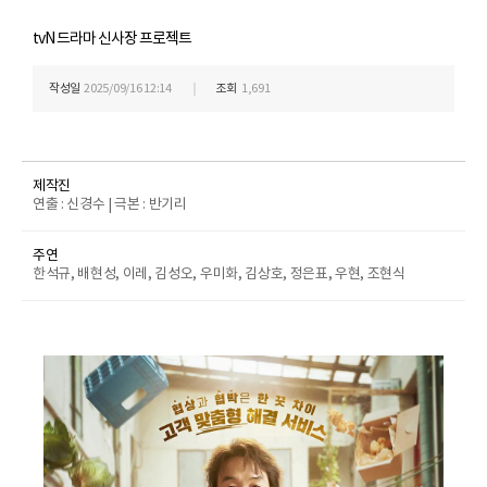
tvN 드라마 신사장 프로젝트
작성일
2025/09/16 12:14
조회
1,691
제작진
연출 : 신경수 | 극본 : 반기리
주연
한석규, 배현성, 이레, 김성오, 우미화, 김상호, 정은표, 우현, 조현식