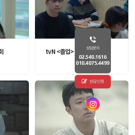
상담문의
0회
tvN <졸업> 14회 박준혁
02.540.1616
010.4075.4499
상담신청