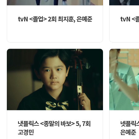
tvN <졸업> 2회 최지훈, 은예준
tvN <
냇플릭스 <종말의 바보> 5, 7회
넷플릭스
고경민
은예준