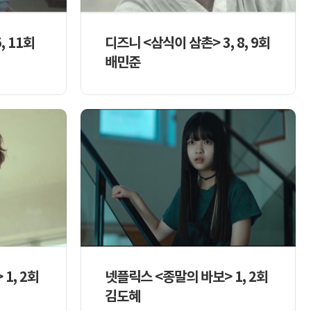
, 11회
디즈니 <삼식이 삼촌> 3, 8, 9회
배민준
1, 2회
넷플릭스 <종말의 바보> 1, 2회
김도혜