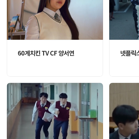
60계치킨 TV CF 양서연
넷플릭스