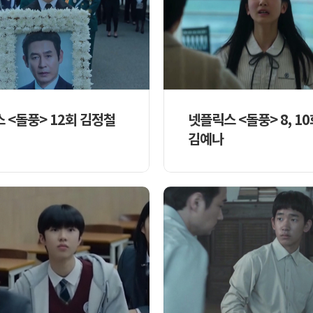
 <돌풍> 12회 김정철
넷플릭스 <돌풍> 8, 1
김예나