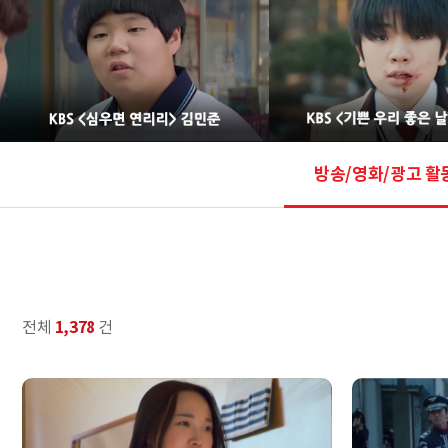
방송/영화/광고 활
1,378
전체
건