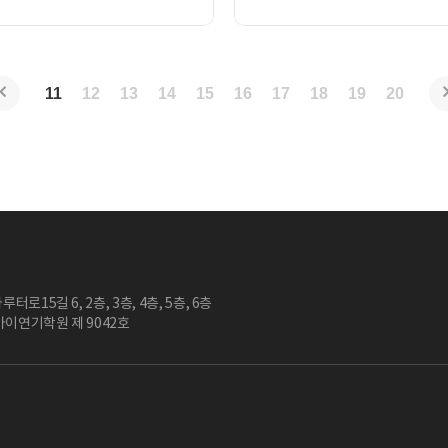
11
12
13
14
15
16
17
18
19
20
터로15길 6, 2층, 3층, 4층, 5층, 6층
아이연기학원 제 9042호