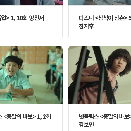
졸업> 1, 10회 양진서
디즈니 <삼식이 삼촌> 5
장지후
 <종말의 바보> 1, 2회
넷플릭스 <종말의 바보> 
김보민