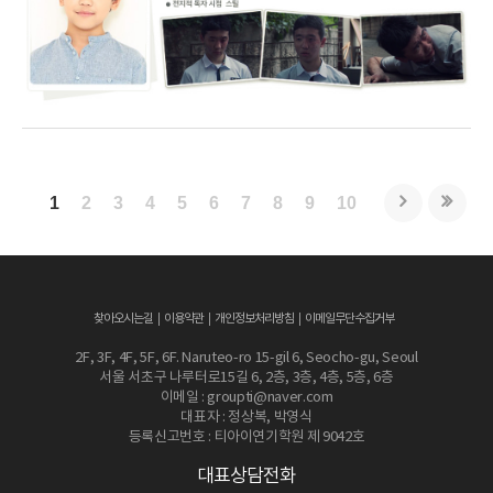
1
2
3
4
5
6
7
8
9
10
찾아오시는길
이용약관
개인정보처리방침
이메일무단수집거부
2F, 3F, 4F, 5F, 6F. Naruteo-ro 15-gil 6, Seocho-gu, Seoul
서울 서초구 나루터로15길 6, 2층, 3층, 4층, 5층, 6층
이메일 : groupti@naver.com
대표자 : 정상복, 박영식
등록신고번호 : 티아이연기학원 제 9042호
대표상담전화